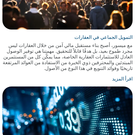
التمويل الجماعي في العقارات
مع ميسور، أصبح بناء مستقبل مالي آمن من خلال العقارات ليس
مجرد طموح بعيد، بل هدفًا قابلاً للتحقيق. مهمتنا هي توفير الوصول
العادل للاستثمارات العقارية الخاصة، مما يمكّن كل من المستثمرين
المبتدئين والمحترفين ذوي الخبرة من الاستفادة من العوائد المرتفعة
تاريخيًا وفوائد التنويع في هذا النوع من الأصول.
اقرأ المزيد